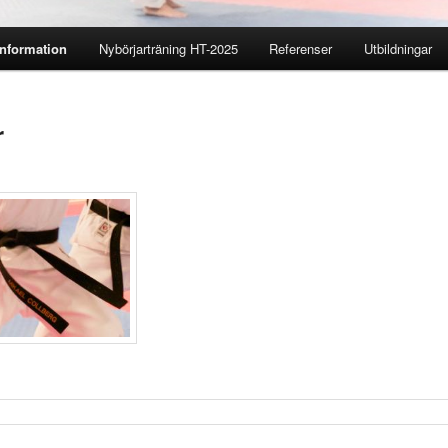
Information
Nybörjarträning HT-2025
Referenser
Utbildningar
r
nehåll