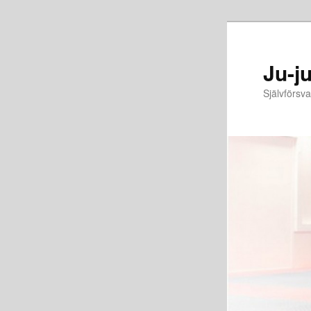
Ju-j
Självförsva